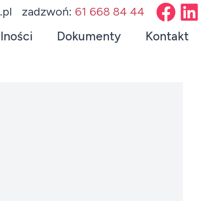
.pl
zadzwoń:
61 668 84 44
lności
Dokumenty
Kontakt