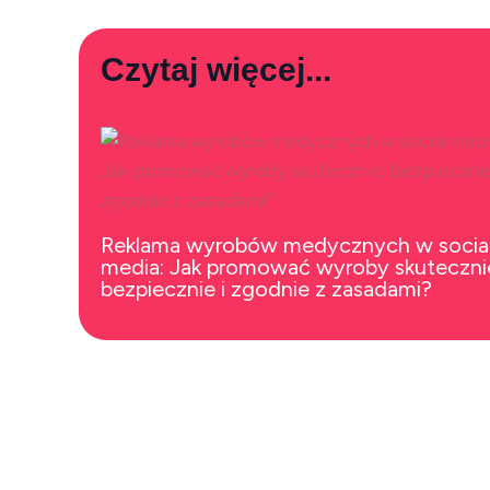
Czytaj więcej...
Reklama wyrobów medycznych w socia
media: Jak promować wyroby skuteczni
bezpiecznie i zgodnie z zasadami?