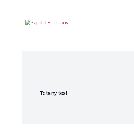
Przejdź
do
treści
Totalny test