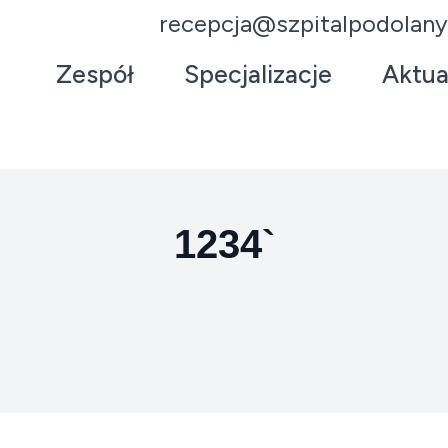
recepcja@szpitalpodolany
Zespół
Specjalizacje
Aktua
1234`