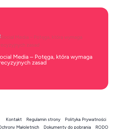
ocial Media – Potęga, która wymaga
recyzyjnych zasad
Kontakt
Regulamin strony
Polityka Prywatności
Ochrony Małoletnich
Dokumenty do pobrania
RODO