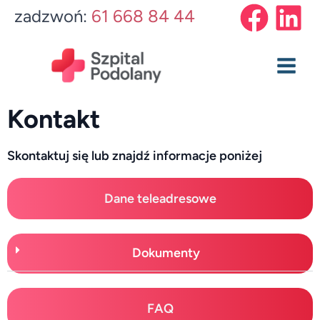
Przejdź
Main
zadzwoń:
61 668 84 44
do
Menu
treści
Kontakt
Skontaktuj się lub znajdź informacje poniżej
Dane teleadresowe
Dokumenty
FAQ