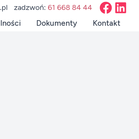
.pl
zadzwoń:
61 668 84 44
lności
Dokumenty
Kontakt