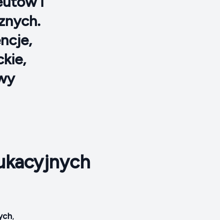
eutów i
znych.
ncje,
kie,
owy
ukacyjnych
ych
,