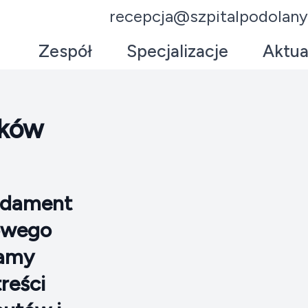
recepcja@szpitalpodolany
Zespół
Specjalizacje
Aktua
yków
undament
łowego
gamy
reści