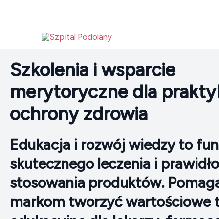
Przejdź
do
treści
Szkolenia i wsparcie
merytoryczne dla prakt
ochrony zdrowia
Edukacja i rozwój wiedzy to f
skutecznego leczenia i prawid
stosowania produktów. Poma
markom tworzyć wartościowe t