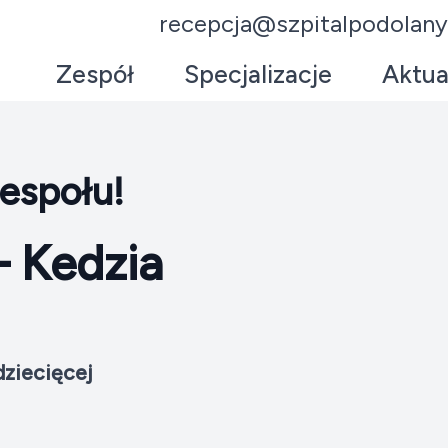
recepcja@szpitalpodolany
Zespół
Specjalizacje
Aktua
espołu!
 Kedzia
 dziecięcej