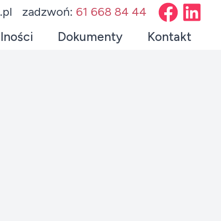
.pl
zadzwoń:
61 668 84 44
lności
Dokumenty
Kontakt