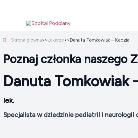
Przejdź
do
treści
Strona główna
>>
Lekarze
>>
Danuta Tomkowiak – Kedzia
Poznaj członka naszego Z
Danuta Tomkowiak –
lek.
Specjalista w dziedzinie pediatrii i neurologii