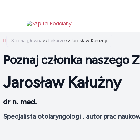
Przejdź
do
treści
Strona główna
>>
Lekarze
>>
Jarosław Kałużny
Poznaj członka naszego Z
Jarosław Kałużny
dr n. med.
Specjalista otolaryngologii, autor prac nauko