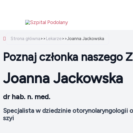
Przejdź
do
treści
Strona główna
>>
Lekarze
>>
Joanna Jackowska
Poznaj członka naszego Z
Joanna Jackowska
dr hab. n. med.
Specjalista w dziedzinie otorynolaryngologii o
szyi