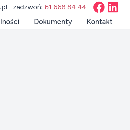
.pl
zadzwoń:
61 668 84 44
lności
Dokumenty
Kontakt