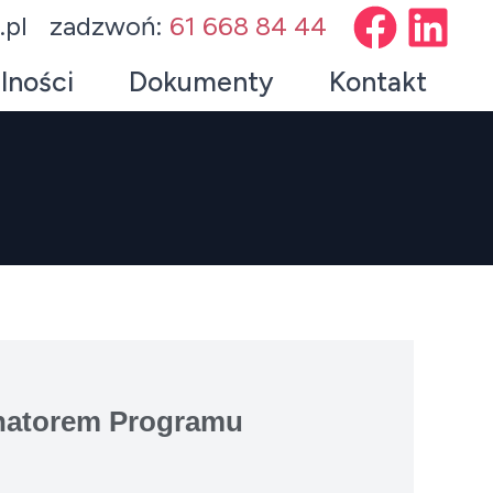
.pl
zadzwoń:
61 668 84 44
lności
Dokumenty
Kontakt
dynatorem Programu