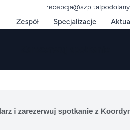
recepcja@szpitalpodolany
Zespół
Specjalizacje
Aktua
Zarezerwuj spotkanie
larz i zarezerwuj spotkanie z Koor