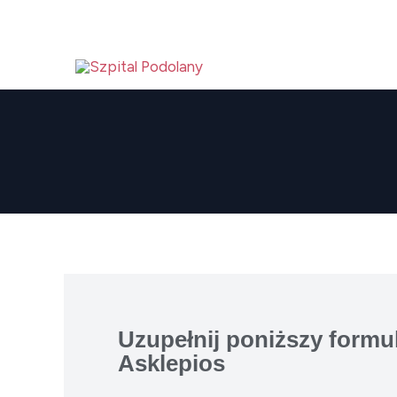
Przejdź
do
treści
Uzupełnij poniższy formu
Asklepios