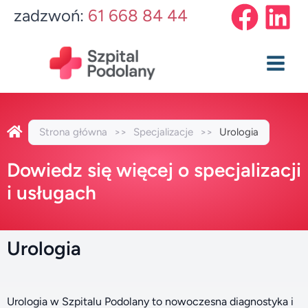
Przejdź
Main
zadzwoń:
61 668 84 44
do
Menu
treści
Strona główna
>>
Specjalizacje
>>
Urologia
Dowiedz się więcej o specjalizacji
i usługach
Urologia
Urologia w Szpitalu Podolany to nowoczesna diagnostyka i